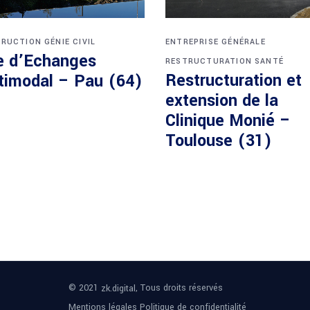
ENTREPRISE GÉNÉRALE
RUCTION
GÉNIE CIVIL
e d’Echanges
RESTRUCTURATION
SANTÉ
Restructuration et
timodal – Pau (64)
extension de la
Clinique Monié –
Toulouse (31)
© 2021
, Tous droits réservés
zk.digital
Mentions légales
Politique de confidentialité