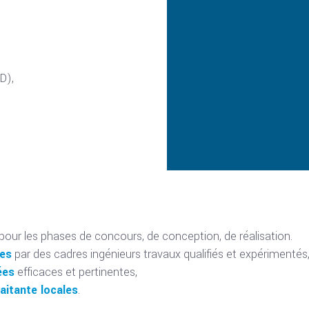
D),
pour les phases de concours, de conception, de réalisation.
res
par des cadres ingénieurs travaux qualifiés et expérimentés
ées
efficaces et pertinentes,
aitante locales
.