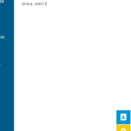
de
UHSA
UNITÉ
re
e