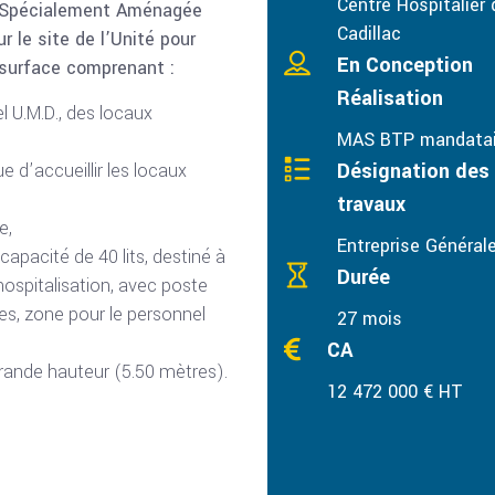
Centre Hospitalier 
on Spécialement Aménagée
Cadillac
ur le site de l’Unité pour
En Conception
 surface comprenant :
Réalisation
l U.M.D., des locaux
MAS BTP mandatai
Désignation des
e d’accueillir les locaux
travaux
e,
Entreprise Général
apacité de 40 lits, destiné à
Durée
hospitalisation, avec poste
les, zone pour le personnel
27 mois
CA
rande hauteur (5.50 mètres).
12 472 000 € HT